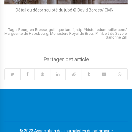
Détail du décor sculpté du jubé © David Bordes/ CMN
Tags:
Bourg-en-Bresse
,
gothique tardif
,
http://histoiredumobilier.com/
,
Marguerite de Habsbourg
,
Monastère Royal de Brou.
,
Philibert de Savoie
,
Sandrine Zilli
Partager cet article
© 2023 Association des journalistes du patrimoine