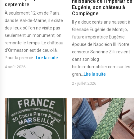
naissance de l’impératrice
septembre
Eugénie, son château à
Compiègne
À seulement 12 km de Paris,
dans le Val-de-Marne, il existe
Il y a deux cents ans naissait à
des lieux où l’on ne visite pas
Grenade Eugénie de Montijo,
seulement un monument, on
future impératrice Eugénie,
remonte le temps. Le château
épouse de Napoléon III ! Notre
d’Ormesson est de ceux-là.
consœur Sandrine Zilli revient
Pour la premiè...
Lire la suite
dans son blog
histoiredumobilier.com sur les
4 août 2026
gran...
Lire la suite
27 juillet 2026