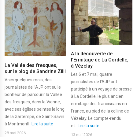
A la découverte de
l’Ermitage de La Cordelle,
La Vallée des fresques,
à Vézelay
sur le blog de Sandrine Zilli
Les 6 et 7 mai, quatre
Voici quelques mois, des
journalistes de l’AJP ont
journalistes de l’AJP ont eu le
participé à un voyage de presse
bonheur de parcourir la Vallée
à La Cordelle, le plus ancien
des fresques, dans la Vienne,
ermitage des franciscains en
avec ses églises peintes le long
France, au pied de la colline de
de la Gartempe, de Saint-Savin
Vézelay. Le compte-rendu
à Montmorill...
Lire la suite
et...
Lire la suite
28 mai 2026
13 mai 2026