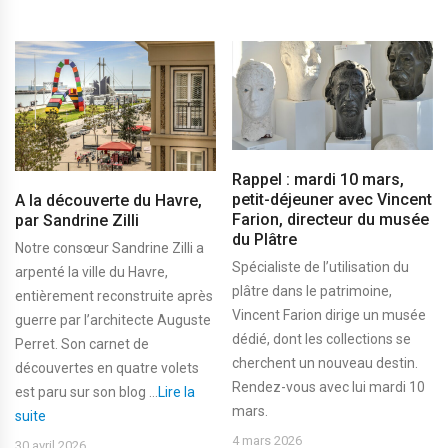
Rappel : mardi 10 mars,
petit-déjeuner avec Vincent
A la découverte du Havre,
Farion, directeur du musée
par Sandrine Zilli
du Plâtre
Notre consœur Sandrine Zilli a
Spécialiste de l’utilisation du
arpenté la ville du Havre,
plâtre dans le patrimoine,
entièrement reconstruite après
Vincent Farion dirige un musée
guerre par l’architecte Auguste
dédié, dont les collections se
Perret. Son carnet de
cherchent un nouveau destin.
découvertes en quatre volets
Rendez-vous avec lui mardi 10
est paru sur son blog ...
Lire la
mars.
suite
4 mars 2026
30 avril 2026