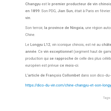
Changyu
est le
premier producteur de vin chinoi
en 1899
. Son PDG,
Jian Sun
, était à Paris en févri
vin
.
Son terroir,
la province de Ningxia
, une région aut
Chine.
Le
Longyu L12
, vin iconique chinois, est né au
chât
année
. Ce
vin exceptionnel
(segment haut de gamme)
production qui
se rapproche
de celle des plus célè
européen est prévue
ce mois-ci
.
L’article de François Collombet
dans son dico-du-vi
https://dico-du-vin.com/chine-changyu-et-son-long
Tags