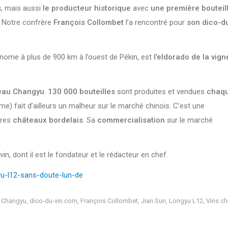
s
, mais aussi
le producteur historique
avec
une première bouteil
er. Notre confrère
François Collombet
l’a rencontré pour
son dico-d
onome à plus de 900 km à l’ouest de Pékin, est
l’eldorado de la vign
eau Changyu
.
130 000 bouteilles
sont produites et vendues
chaq
 fait d’ailleurs un malheur sur le marché chinois. C’est une
bres
châteaux bordelais
. Sa
commercialisation
sur le marché
n, dont il est le fondateur et le rédacteur en chef.
yu-l12-sans-doute-lun-de
:
Changyu
,
dico-du-vin.com
,
François Collombet
,
Jian Sun
,
Longyu L12
,
Vins ch