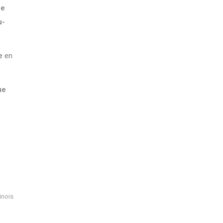
le
u-
e
en
ue
inois