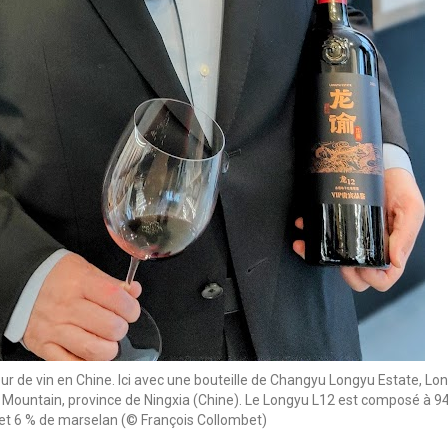
r de vin en Chine. Ici avec une bouteille de Changyu Longyu Estate, Lo
n Mountain, province de Ningxia (Chine). Le Longyu L12 est composé à 9
et 6 % de marselan (© François Collombet)