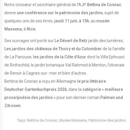
Notre consœur et secrétaire général de l’AJP
Bettina de Cosnac
donne
une conférence sur le patrimoine des jardins
, sujet de
quelques-uns de ses livres,
jeudi 11 juin
,
à 15h
, au
musée
Massena
, à
Nice
.
Ses ouvrages ont porté sur
Le Désert de Retz
jardin des lumières;
Les jardins des châteaux de Thoiry et du Colombier
de la famille
de La Panouse;
les jardins de la Côte d’Azur
dont la Villa Ephrussi
de Rothschild, le jardin botanique Val Rahmed à Menton, l’oliveraie
de Renoir à Cagnes-sur- mer et bien d’autres.
Bettina de Cosnac a reçu en Allemagne
le prix littéraire
Deutscher Gartenbuchpreis 2026
, dans la
catégorie « meilleure
prose/poésie des jardins »
pour son dernier roman
Palmen und
Zitronen
.
Tags:
Bettina de Cosnac
,
Musée Massena
,
Patrimoine des jardins