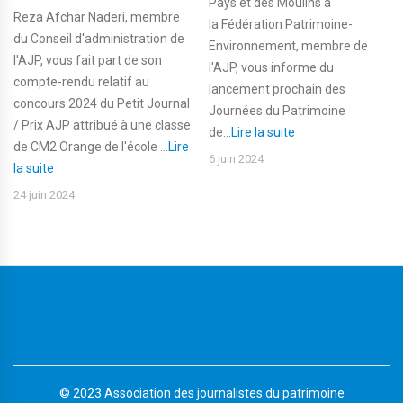
Pays et des Moulins à
Reza Afchar Naderi, membre
la Fédération Patrimoine-
du Conseil d'administration de
Environnement, membre de
l'AJP, vous fait part de son
l'AJP, vous informe du
compte-rendu relatif au
lancement prochain des
concours 2024 du Petit Journal
Journées du Patrimoine
/ Prix AJP attribué à une classe
de...
Lire la suite
de CM2 Orange de l'école ...
Lire
6 juin 2024
la suite
24 juin 2024
© 2023 Association des journalistes du patrimoine