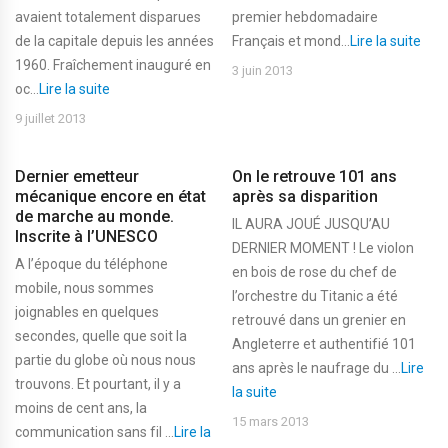
avaient totalement disparues
premier hebdomadaire
de la capitale depuis les années
Français et mond...
Lire la suite
1960. Fraîchement inauguré en
3 juin 2013
oc...
Lire la suite
9 juillet 2013
Dernier emetteur
On le retrouve 101 ans
mécanique encore en état
après sa disparition
de marche au monde.
IL AURA JOUÉ JUSQU’AU
Inscrite à l’UNESCO
DERNIER MOMENT ! Le violon
A l’époque du téléphone
en bois de rose du chef de
mobile, nous sommes
l’orchestre du Titanic a été
joignables en quelques
retrouvé dans un grenier en
secondes, quelle que soit la
Angleterre et authentifié 101
partie du globe où nous nous
ans après le naufrage du ...
Lire
trouvons. Et pourtant, il y a
la suite
moins de cent ans, la
15 mars 2013
communication sans fil ...
Lire la