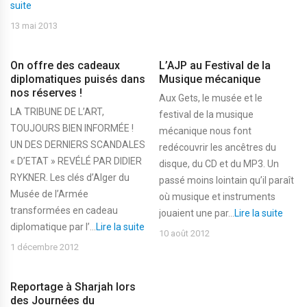
suite
13 mai 2013
On offre des cadeaux
L’AJP au Festival de la
diplomatiques puisés dans
Musique mécanique
nos réserves !
Aux Gets, le musée et le
LA TRIBUNE DE L’ART,
festival de la musique
TOUJOURS BIEN INFORMÉE !
mécanique nous font
UN DES DERNIERS SCANDALES
redécouvrir les ancêtres du
« D’ETAT » REVÉLÉ PAR DIDIER
disque, du CD et du MP3. Un
RYKNER. Les clés d’Alger du
passé moins lointain qu’il paraît
Musée de l’Armée
où musique et instruments
transformées en cadeau
jouaient une par...
Lire la suite
diplomatique par l’...
Lire la suite
10 août 2012
1 décembre 2012
Reportage à Sharjah lors
des Journées du