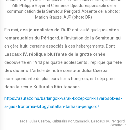
Zilli, Philippe Royer et Clémence Djoudi, responsable de la
communication de la Semitour Périgord. Absente de la photo :
Marion Krauze, AJP (photo DR)
Fin mai,
des journalistes de l’AJP
ont visité quelques
sites
remarquables du Périgord
, à l’invitation de
la Semitour
, qui
en gère
huit
, certains associés à des hébergements. Dont
Lascaux IV
,
réplique bluffante de la grotte ornée
découverte en 1940 par quatre adolescents ; réplique qui
fête
des dix ans
. L’article de notre consœur
Julia Cserba
,
correspondante de plusieurs titres hongrois, est déjà paru
dans la revue Kulturalis Körutasasok
.
https://azutazo.hu/barlangok-varak-kozepkori-kisvarosok-es-
a-gasztronomia-kifogyhatatlan-tarhaza-perigord/
Tags:
Julia Cserba
,
Kulturalis Körutasasok
,
Lascaux IV
,
Périgord
,
Semitour